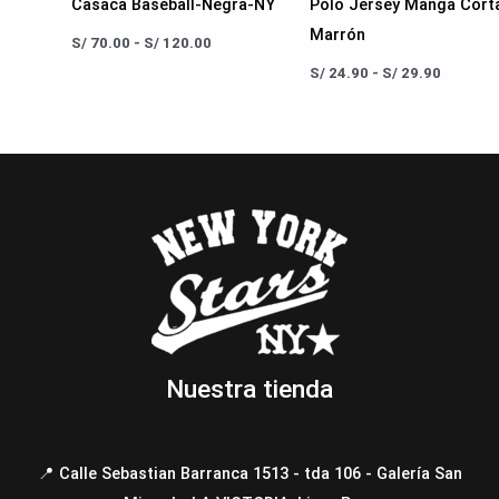
Casaca Baseball-Negra-NY
Polo Jersey Manga Cort
Marrón
S/
70.00
-
S/
120.00
S/
24.90
-
S/
29.90
Nuestra tienda
📍 Calle Sebastian Barranca 1513 - tda 106 - Galería San