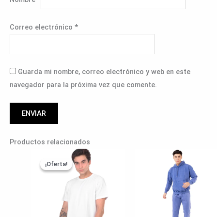
Correo electrónico
*
Guarda mi nombre, correo electrónico y web en este
navegador para la próxima vez que comente.
Productos relacionados
Rango
Rang
de
de
¡Oferta!
¡Oferta!
precios:
preci
desde
desde
S/ 24.90
S/ 10
hasta
hasta
S/ 29.90
S/ 11