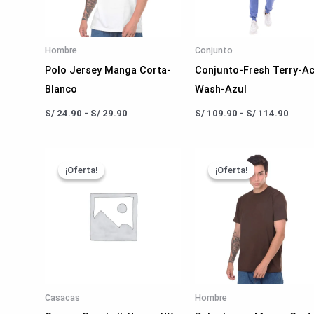
Hombre
Conjunto
Polo Jersey Manga Corta-
Conjunto-Fresh Terry-Ac
Blanco
Wash-Azul
S/
24.90
-
S/
29.90
S/
109.90
-
S/
114.90
Rango
Rango
de
de
¡Oferta!
¡Oferta!
¡Oferta!
¡Oferta!
precios:
precios:
desde
desde
S/ 70.00
S/ 24.90
hasta
hasta
S/ 120.00
S/ 29.90
Casacas
Hombre