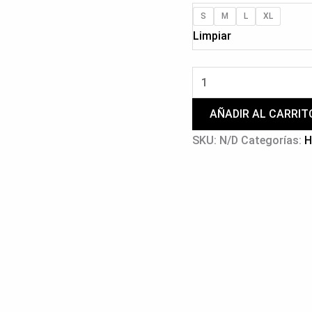
S
M
L
XL
Limpiar
AÑADIR AL CARRIT
SKU:
N/D
Categorías:
H